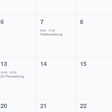
0
1
0
6
7
8
en,
Veranstaltungen,
Veranstaltung,
Veranstalt
8:00
-
17:00
Fraktionssitzung
1
0
0
13
14
15
,
Veranstaltung,
Veranstaltungen,
Veranstalt
10:00
-
22:00
29. Plenarsitzung
0
1
0
20
21
22