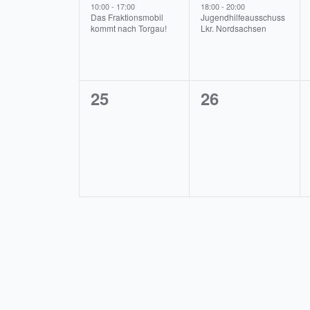
Veranstaltung,
Veranstaltung
10:00
-
17:00
18:00
-
20:00
Das Fraktionsmobil
Jugendhilfeausschuss
kommt nach Torgau!
Lkr. Nordsachsen
0
0
25
26
Veranstaltungen,
Veranstaltung