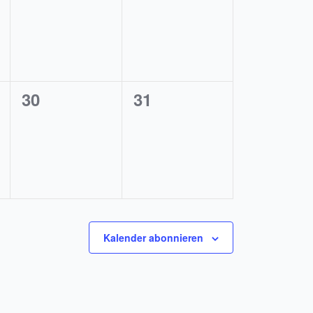
ungen,
Veranstaltungen,
Veranstaltungen,
0
0
30
31
ungen,
Veranstaltungen,
Veranstaltungen,
Kalender abonnieren