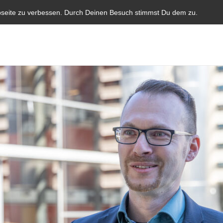
Start
Aktuelles
Blauer Brief
Parlamentarische I
bseite zu verbessen. Durch Deinen Besuch stimmst Du dem zu.