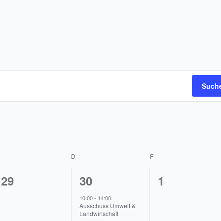
Suche
MITTWOCH
D
DONNERSTAG
F
FREITAG
0
1
0
29
30
1
,
Veranstaltungen,
Veranstaltung,
Veranstalt
10:00
-
14:00
Ausschuss Umwelt &
Landwirtschaft