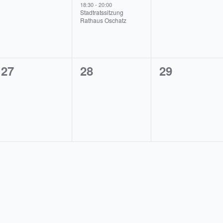
,
Veranstaltungen,
Veranstaltung,
Veranstalt
18:30
-
20:00
Stadtratssitzung
Rathaus Oschatz
0
0
0
27
28
29
en,
Veranstaltungen,
Veranstaltungen,
Veranstalt