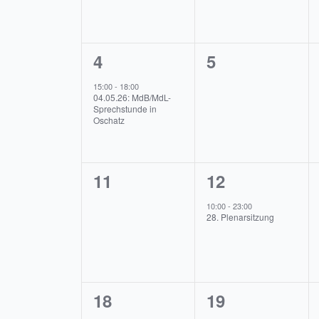
1
0
4
5
Veranstaltung,
Veranstaltung
15:00
-
18:00
04.05.26: MdB/MdL-
Sprechstunde in
Oschatz
0
1
11
12
Veranstaltungen,
Veranstaltung
10:00
-
23:00
28. Plenarsitzung
1
1
18
19