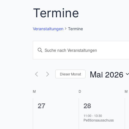
Termine
Veranstaltungen
Termine
Veranstaltungen
Bitte
Schlüsselwort
Suche
eingeben.
und
Suche
Mai 2026
Dieser Monat
nach
Ansichten,
Datum
Veranstaltungen
wählen.
Navigation
M
MONTAG
D
DIENSTAG
M
Kalender
Schlüsselwort.
0
1
27
28
von
Veranstaltungen,
Veranstaltung
Veranstaltungen
11:00
-
13:30
Petitionsausschuss