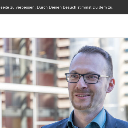
Start
Aktuelles
Blauer Brief
Parlamentarische I
bseite zu verbessen. Durch Deinen Besuch stimmst Du dem zu.