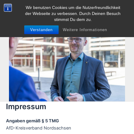
Zum
Wir benutzen Cookies um die Nutzerfreundlichkeit
Tobias Heller
Inhalt
der Webseite zu verbessen. Durch Deinen Besuch
Main
springen
stimmst Du dem zu.
Men
Verstanden
Weitere Informationen
Impressum
Angaben gemäß § 5 TMG
AfD-Kreisverband Nordsachsen