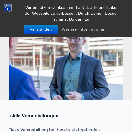
Zum
Wir benutzen Cookies um die Nutzerfreundlichkeit
Tobias Heller
Inhalt
der Webseite zu verbessen. Durch Deinen Besuch
Main
springen
stimmst Du dem zu.
Men
Verstanden
Weitere Informationen
« Alle Veranstaltungen
Diese Veranstaltung hat bereits stattgefunden.