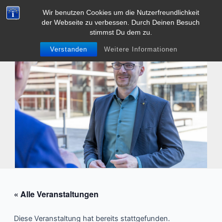
Zum
Wir benutzen Cookies um die Nutzerfreundlichkeit
Tobias Heller
Inhalt
der Webseite zu verbessen. Durch Deinen Besuch
Main
springen
stimmst Du dem zu.
Men
Verstanden
Weitere Informationen
« Alle Veranstaltungen
Diese Veranstaltung hat bereits stattgefunden.