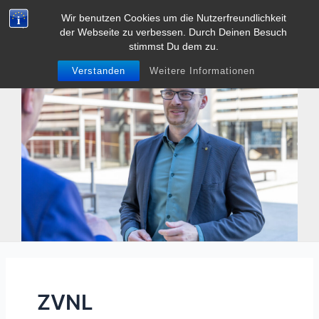
Zum
Wir benutzen Cookies um die Nutzerfreundlichkeit
Tobias Heller
Inhalt
der Webseite zu verbessen. Durch Deinen Besuch
Main
springen
stimmst Du dem zu.
Men
Verstanden
Weitere Informationen
ZVNL