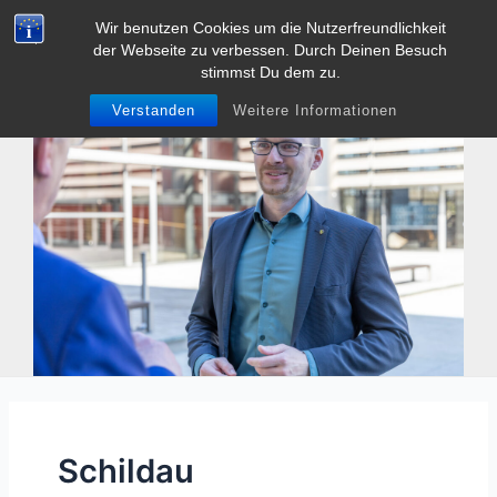
Zum
Wir benutzen Cookies um die Nutzerfreundlichkeit
Tobias Heller
Inhalt
der Webseite zu verbessen. Durch Deinen Besuch
Main
springen
stimmst Du dem zu.
Men
Verstanden
Weitere Informationen
Schildau