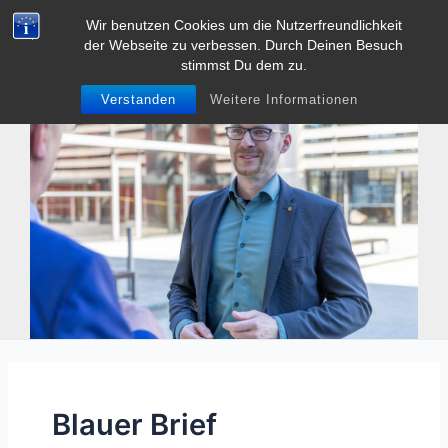
Zum
Wir benutzen Cookies um die Nutzerfreundlichkeit
Tobias Heller
Inhalt
der Webseite zu verbessen. Durch Deinen Besuch
Main
springen
stimmst Du dem zu.
Men
Verstanden
Weitere Informationen
Blauer Brief