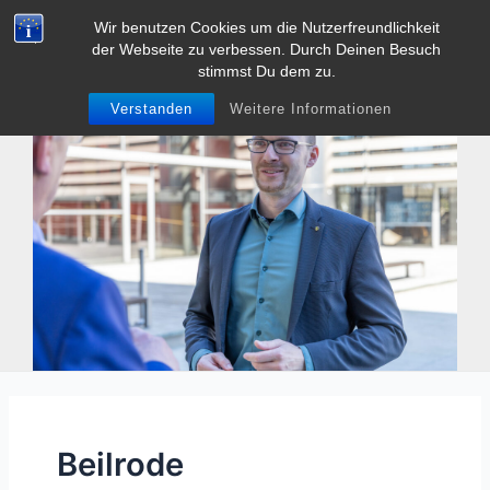
Zum
Wir benutzen Cookies um die Nutzerfreundlichkeit
Tobias Heller
Inhalt
der Webseite zu verbessen. Durch Deinen Besuch
Main
springen
stimmst Du dem zu.
Men
Verstanden
Weitere Informationen
Beilrode