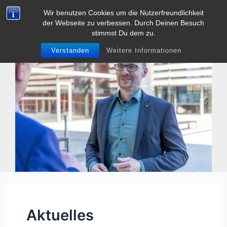
Zum
Wir benutzen Cookies um die Nutzerfreundlichkeit
Tobias Heller
Inhalt
der Webseite zu verbessen. Durch Deinen Besuch
Main
springen
stimmst Du dem zu.
Men
Verstanden
Weitere Informationen
Aktuelles