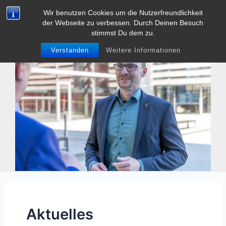
Zum
Wir benutzen Cookies um die Nutzerfreundlichkeit
Tobias Heller
Inhalt
der Webseite zu verbessen. Durch Deinen Besuch
Main
springen
stimmst Du dem zu.
Men
Verstanden
Weitere Informationen
Aktuelles