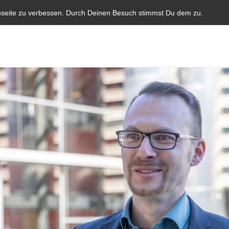
Start
Aktuelles
Blauer Brief
Parlamentarische I
bseite zu verbessen. Durch Deinen Besuch stimmst Du dem zu.