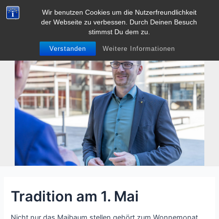
Zum
Wir benutzen Cookies um die Nutzerfreundlichkeit
Tobias Heller
Inhalt
der Webseite zu verbessen. Durch Deinen Besuch
Main
springen
stimmst Du dem zu.
Men
Verstanden
Weitere Informationen
Tradition am 1. Mai
Nicht nur das Maibaum stellen gehört zum Wonnemonat.