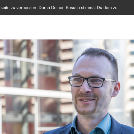
Start
Aktuelles
Blauer Brief
Parlamentarische I
bseite zu verbessen. Durch Deinen Besuch stimmst Du dem zu.