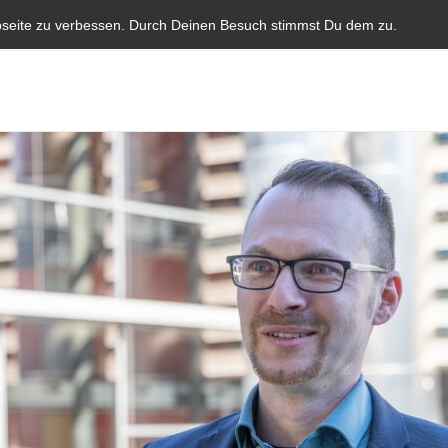
Start
Aktuelles
Blauer Brief
Parlamentarische I
bseite zu verbessen. Durch Deinen Besuch stimmst Du dem zu.