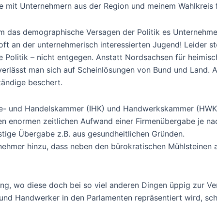
he mit Unternehmern aus der Region und meinem Wahlkreis 
em das demographische Versagen der Politik es Unternehme
 oft an der unternehmerisch interessierten Jugend! Leider 
e Politik – nicht entgegen. Anstatt Nordsachsen für heimisc
 verlässt man sich auf Scheinlösungen von Bund und Land. 
tändige beschert.
rie- und Handelskammer (IHK) und Handwerkskammer (HWK) 
en enormen zeitlichen Aufwand einer Firmenübergabe je na
istige Übergabe z.B. aus gesundheitlichen Gründen.
ehmer hinzu, dass neben den bürokratischen Mühlsteinen au
ung, wo diese doch bei so viel anderen Dingen üppig zur Ve
und Handwerker in den Parlamenten repräsentiert wird, schl