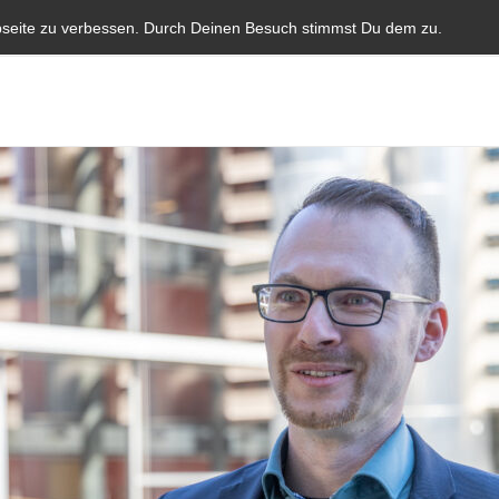
Start
Aktuelles
Blauer Brief
Parlamentarische I
bseite zu verbessen. Durch Deinen Besuch stimmst Du dem zu.