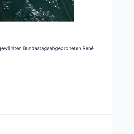
kt gewählten Bundestagsabgeordneten René