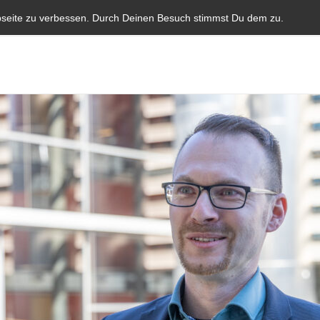
Start
Aktuelles
Blauer Brief
Parlamentarische I
bseite zu verbessen. Durch Deinen Besuch stimmst Du dem zu.