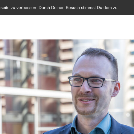
Start
Aktuelles
Blauer Brief
Parlamentarische I
bseite zu verbessen. Durch Deinen Besuch stimmst Du dem zu.