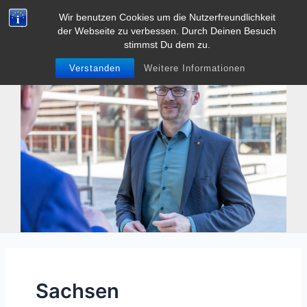
Zum
Wir benutzen Cookies um die Nutzerfreundlichkeit
Tobias Heller
Inhalt
der Webseite zu verbessen. Durch Deinen Besuch
Main
springen
stimmst Du dem zu.
Men
Verstanden
Weitere Informationen
Sachsen