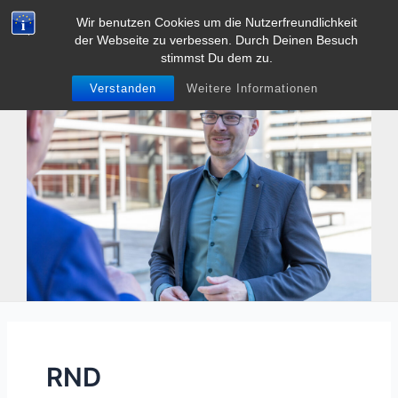
Zum
Wir benutzen Cookies um die Nutzerfreundlichkeit
Tobias Heller
Inhalt
der Webseite zu verbessen. Durch Deinen Besuch
Main
springen
stimmst Du dem zu.
Men
Verstanden
Weitere Informationen
RND