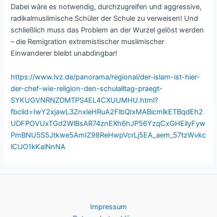
Dabei wäre es notwendig, durchzugreifen und aggressive,
radikalmuslimische Schüler der Schule zu verweisen! Und
schließlich muss das Problem an der Wurzel gelöst werden
– die Remigration extremistischer muslimischer
Einwanderer bleibt unabdingbar!
https://www.lvz.de/panorama/regional/der-islam-ist-hier-
der-chef-wie-religion-den-schulalltag-praegt-
SYKUGVNRNZDMTPS4EL4CXUUMHU.html?
fbclid=IwY2xjawL3ZnxleHRuA2FlbQIxMABicmlkETBqdEh2
UDFPOVUxTGd2WlBsAR74znEXh6hJP56YzqCxGHEilyFyw
PmBNU5S5Jtkwe5AmIZ98ReHwpVcrLj5EA_aem_57tzWvkc
lClJO1kKaiNnNA
Impressum