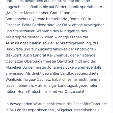
hatte er es besonders auf die heimische Industrie
abgesehen – nämlich die auf Fördertechnik spezialisierte
„Mügelner Maschinenbau GmbH“ und die
Sonnenschutzsysteme herstellende „Roma KG“ in
Oschatz. Beide Betriebe sind vor Ort wichtige Arbeitgeber
und Steuerzahler! Während des Rundgangs des
Ministerpräsidenten wurden wichtige Fragen zur
Ausbildungssituation sowie Fachkräftegewinnung, zur
Bürokratie und zur Zukunftsfähigkeit der Photovoltaik
diskutiert. Auch Landrat Kai Emanuel, der einladende
Oschatzer Oberbürgermeister David Schmidt und der
Mügelner Bürgermeister Johannes Ecke waren ebenfalls
anwesend. Als direkt gewählter Landtagsabgeordneter im
Wahlkreis Torgau-Oschatz habe ich es mir nicht nehmen
lassen, ebenfalls – als einziger Landtagsabgeordneter
neben Herrn Kretschmer – mit vor Ort zu sein!
In bewegenden Worten schilderten die Geschäftsführer der
in 60 Länder exportierenden „Mügelner Maschinenbau