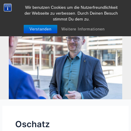
Zum
Wir benutzen Cookies um die Nutzerfreundlichkeit
Tobias Heller
Inhalt
der Webseite zu verbessen. Durch Deinen Besuch
Main
springen
stimmst Du dem zu.
Men
Verstanden
Weitere Informationen
Oschatz