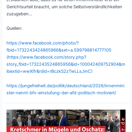
Gerichtsurteil braucht, um solche Selbstverständlichkeiten
zuzugeben…
Quellen:
https://www.facebook.com/photo/?
fbid=1732243424865966&set=a.599798814777105
(https://www.facebook.com/story.php?
story_fbid=1732243524865956&id=100042409752904&m
ibextid=wwXIfr&rdid=rBczkS2zTwLLsJmC)
https://jungefreiheit.de/politik/deutschland/2026/innenmini
ster-nennt-bfv-einstufung-der-afd-politisch-motiviert/