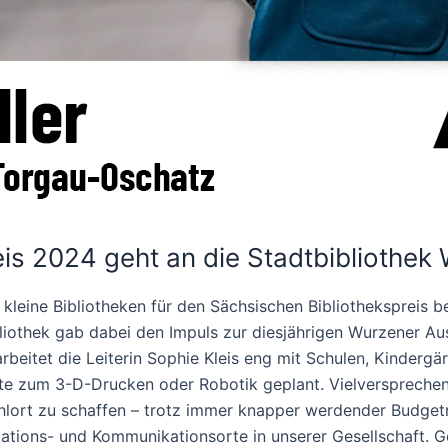
eis 2024 geht an die Stadtbibliothek
kleine Bibliotheken für den Sächsischen Bibliothekspreis 
bliothek gab dabei den Impuls zur diesjährigen Wurzener A
beitet die Leiterin Sophie Kleis eng mit Schulen, Kinder
te zum 3-D-Drucken oder Robotik geplant. Vielversprech
fühlort zu schaffen – trotz immer knapper werdender Budg
mations- und Kommunikationsorte in unserer Gesellschaft. G