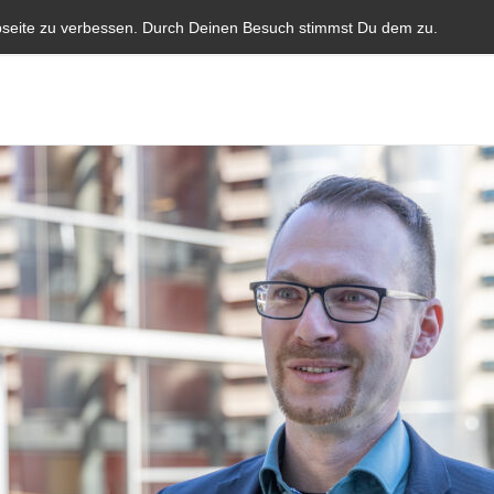
Start
Aktuelles
Blauer Brief
Parlamentarische I
bseite zu verbessen. Durch Deinen Besuch stimmst Du dem zu.