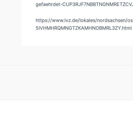
gefaehrdet-CUP3RJF7NBBTNGNMRETZCVJ2
https://www.lvz.de/lokales/nordsachsen/os
5IVHMHRQMNGTZKAMHNOBMRL3ZY.html