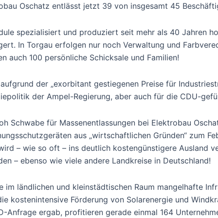
robau Oschatz entlässt jetzt 39 von insgesamt 45 Beschäfti
dule spezialisiert und produziert seit mehr als 40 Jahren 
gert. In Torgau erfolgen nur noch Verwaltung und Farbvere
en auch 100 persönliche Schicksale und Familien!
aufgrund der „exorbitant gestiegenen Preise für Industriest
giepolitik der Ampel-Regierung, aber auch für die CDU-gef
oh Schwabe für Massenentlassungen bei Elektrobau Oschatz
nungsschutzgeräten aus „wirtschaftlichen Gründen“ zum Fe
ird – wie so oft – ins deutlich kostengünstigere Ausland v
den – ebenso wie viele andere Landkreise in Deutschland!
e im ländlichen und kleinstädtischen Raum mangelhafte Infr
ie kostenintensive Förderung von Solarenergie und Windkraf
D-Anfrage ergab, profitieren gerade einmal 164 Unternehm