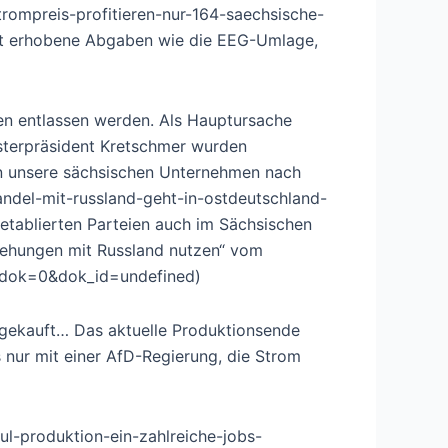
trompreis-profitieren-nur-164-saechsische-
at erhobene Abgaben wie die EEG-Umlage,
en entlassen werden. Als Hauptursache
sterpräsident Kretschmer wurden
en unsere sächsischen Unternehmen nach
andel-mit-russland-geht-in-ostdeutschland-
etablierten Parteien auch im Sächsischen
iehungen mit Russland nutzen“ vom
s_dok=0&dok_id=undefined)
fgekauft… Das aktuelle Produktionsende
 nur mit einer AfD-Regierung, die Strom
ul-produktion-ein-zahlreiche-jobs-