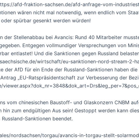
ttps://afd-fraktion-sachsen.de/afd-anfrage-vom-industries
ntionen wären nicht mal notwendig, wenn endlich vom Sta
n oder spürbar gesenkt werden würden!
 der Stellenabbau bei Avancis: Rund 40 Mitarbeiter musst
ngegeben. Entgegen vollmundiger Versprechungen von Mini
rbar entlastet! Und die Sanktionen gegen Russland belast
w.saechsische.de/wirtschaft/eu-sanktionen-nord-stream-2-h
ge der AfD für ein Ende der Russland-Sanktionen haben die 
 Antrag „EU-Ratspräsidentschaft zur Verbesserung der Bez
n.de/viewer.aspx?dok_nr=3848&dok_art=Drs&leg_per=7&po
gens vom chinesischen Baustoff- und Glaskonzern CNBM au
in hin zum endgültigen Aus sein! Gestoppt werden kann dies
n Russland-Sanktionen beendet.
ales/nordsachsen/torgau/avancis-in-torgau-stellt-solarmod