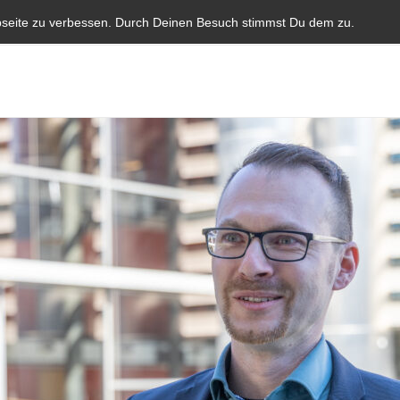
Start
Aktuelles
Blauer Brief
Parlamentarische I
bseite zu verbessen. Durch Deinen Besuch stimmst Du dem zu.