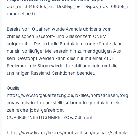
dok_nr=3848&dok_art=Drs&leg_per=7&pos_dok=0&dok_i
d=undefined)
Bereits vor 10 Jahren wurde Avancis übrigens vom
chinesischen Baustoff- und Glaskonzern CNBM
aufgekauft… Das aktuelle Produktionsende könnte damit
nur ein vorläufiger Meilenstein hin zum endgültigen Aus
sein! Gestoppt werden kann dies nur mit einer AfD-
Regierung, die Strom wieder bezahlbar macht und die
unsinnigen Russland-Sanktionen beendet.
Quelle:
https://www.torgauerzeitung.de/lokales/nordsachsen/torg
au/avancis-in-torgau-stellt-solarmodul-produktion-ein-
zahlreiche-jobs-gefaehrdet-
CUP3RJF7NBBTNGNMRETZCVJ26I.html
https://www.lvz.de/lokales/nordsachsen/oschatz/schock-