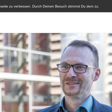
Start
Aktuelles
Blauer Brief
Parlamentarische I
bseite zu verbessen. Durch Deinen Besuch stimmst Du dem zu.