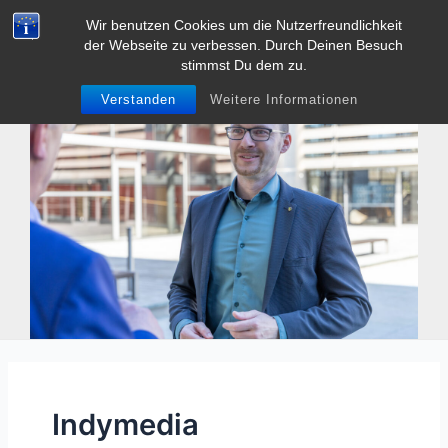
Zum
Wir benutzen Cookies um die Nutzerfreundlichkeit
Tobias Heller
Inhalt
der Webseite zu verbessen. Durch Deinen Besuch
Main
springen
stimmst Du dem zu.
Men
Verstanden
Weitere Informationen
Indymedia