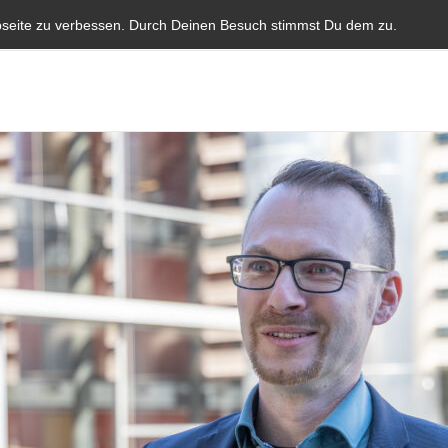
Start
Aktuelles
Blauer Brief
Parlamentarische I
bseite zu verbessen. Durch Deinen Besuch stimmst Du dem zu.