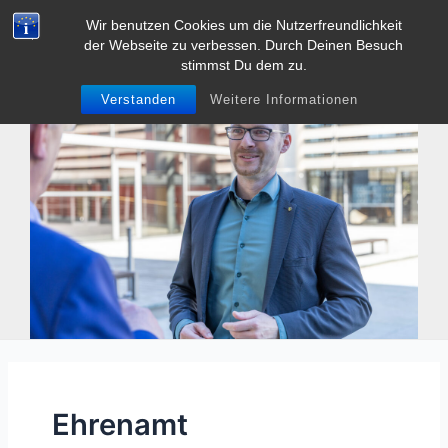
Zum
Wir benutzen Cookies um die Nutzerfreundlichkeit
Tobias Heller
Inhalt
der Webseite zu verbessen. Durch Deinen Besuch
Main
springen
stimmst Du dem zu.
Men
Verstanden
Weitere Informationen
Ehrenamt