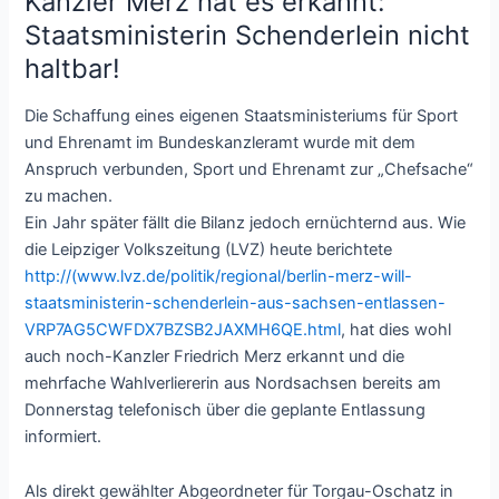
Kanzler Merz hat es erkannt:
Staatsministerin Schenderlein nicht
haltbar!
Die Schaffung eines eigenen Staatsministeriums für Sport
und Ehrenamt im Bundeskanzleramt wurde mit dem
Anspruch verbunden, Sport und Ehrenamt zur „Chefsache“
zu machen.
Ein Jahr später fällt die Bilanz jedoch ernüchternd aus. Wie
die Leipziger Volkszeitung (LVZ) heute berichtete
http://(www.lvz.de/politik/regional/berlin-merz-will-
staatsministerin-schenderlein-aus-sachsen-entlassen-
VRP7AG5CWFDX7BZSB2JAXMH6QE.html
, hat dies wohl
auch noch-Kanzler Friedrich Merz erkannt und die
mehrfache Wahlverliererin aus Nordsachsen bereits am
Donnerstag telefonisch über die geplante Entlassung
informiert.
Als direkt gewählter Abgeordneter für Torgau-Oschatz in