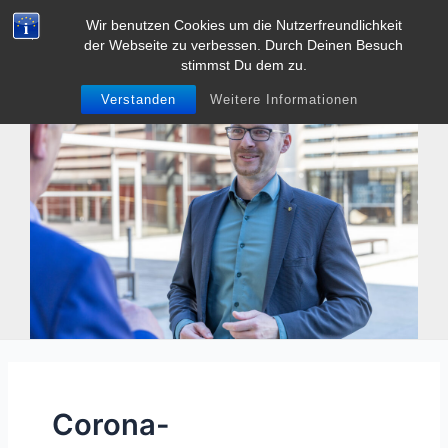
Zum
Wir benutzen Cookies um die Nutzerfreundlichkeit
Tobias Heller
Inhalt
der Webseite zu verbessen. Durch Deinen Besuch
Main
springen
stimmst Du dem zu.
Men
Verstanden
Weitere Informationen
Corona-