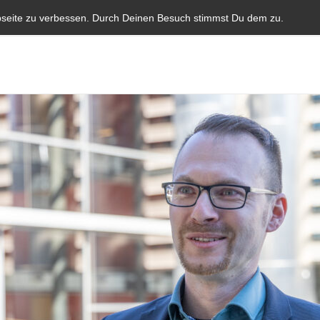
Start
Aktuelles
Blauer Brief
Parlamentarische I
bseite zu verbessen. Durch Deinen Besuch stimmst Du dem zu.