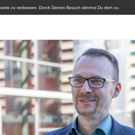
Start
Aktuelles
Blauer Brief
Parlamentarische I
bseite zu verbessen. Durch Deinen Besuch stimmst Du dem zu.