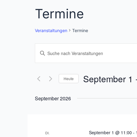
Termine
Veranstaltungen
Termine
Veranstaltungen
Bitte
Schlüsselwort
Suche
eingeben.
und
Suche
September 1
 
Heute
nach
Ansichten,
Datum
Veranstaltungen
wählen.
Navigation
September 2026
Schlüsselwort.
September 1 @ 11:00
-
DI.