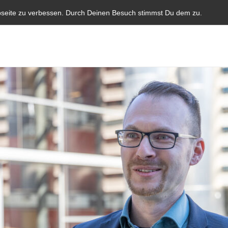
Start
Aktuelles
Blauer Brief
Parlamentarische I
bseite zu verbessen. Durch Deinen Besuch stimmst Du dem zu.