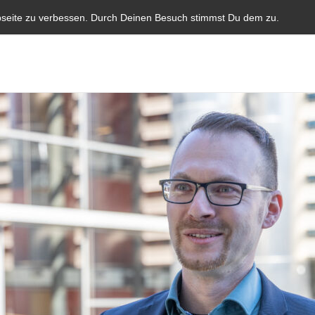
Start
Aktuelles
Blauer Brief
Parlamentarische I
bseite zu verbessen. Durch Deinen Besuch stimmst Du dem zu.