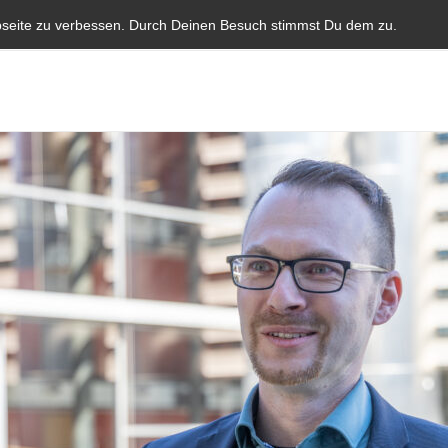
Start
Aktuelles
Blauer Brief
Parlamentarische I
bseite zu verbessen. Durch Deinen Besuch stimmst Du dem zu.