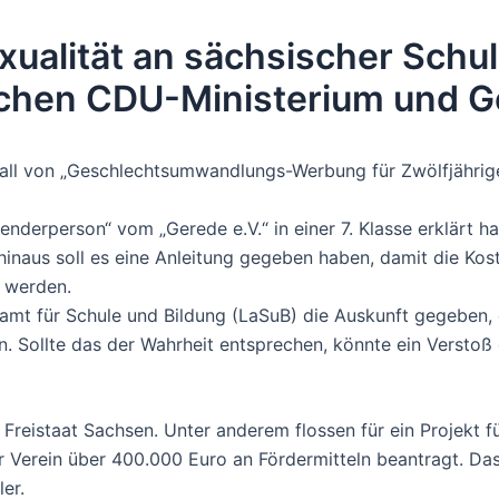
ualität an sächsischer Schul
chen CDU-Ministerium und G
Fall von „Geschlechtsumwandlungs-Werbung für Zwölfjährige
genderperson“ vom „Gerede e.V.“ in einer 7. Klasse erklärt 
naus soll es eine Anleitung gegeben haben, damit die Kos
 werden.
mt für Schule und Bildung (LaSuB) die Auskunft gegeben, d
n. Sollte das der Wahrheit entsprechen, könnte ein Versto
reistaat Sachsen. Unter anderem flossen für ein Projekt fü
 Verein über 400.000 Euro an Fördermitteln beantragt. Das 
er.