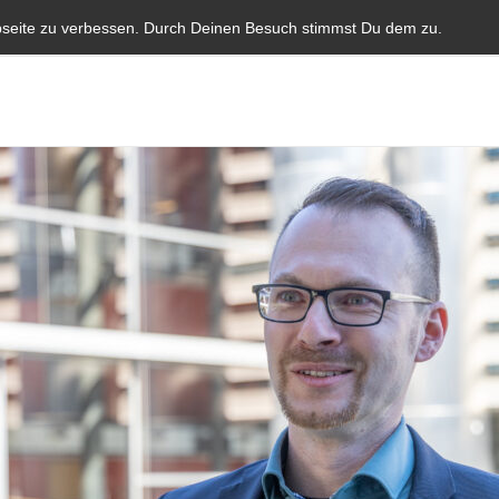
Start
Aktuelles
Blauer Brief
Parlamentarische I
bseite zu verbessen. Durch Deinen Besuch stimmst Du dem zu.