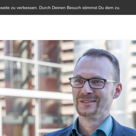
Start
Aktuelles
Blauer Brief
Parlamentarische I
bseite zu verbessen. Durch Deinen Besuch stimmst Du dem zu.