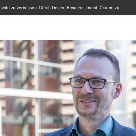
Start
Aktuelles
Blauer Brief
Parlamentarische I
bseite zu verbessen. Durch Deinen Besuch stimmst Du dem zu.