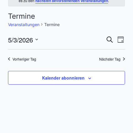
es zu den
nächsten bevorstehenden Veranstaltungen
.
Termine
Veranstaltungen
Termine
5/3/2026
Veranst
Vera
Suche
Tag
Ansi
Suche
Datum
Navi
wählen.
und
Vorheriger Tag
Nächster Tag
Ansicht
Navigat
Kalender abonnieren