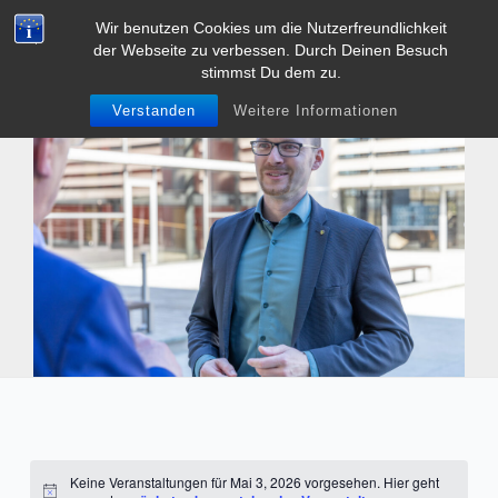
Zum
Wir benutzen Cookies um die Nutzerfreundlichkeit
Tobias Heller
Inhalt
der Webseite zu verbessen. Durch Deinen Besuch
Main
springen
stimmst Du dem zu.
Men
Verstanden
Weitere Informationen
Keine Veranstaltungen für Mai 3, 2026 vorgesehen. Hier geht
Hinweis