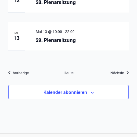
12
28. Plenarsitzung
Mai 13 @ 10:00
-
22:00
MI.
13
29. Plenarsitzung
Veranstaltungen
Veranst
Vorherige
Heute
Nächste
Kalender abonnieren